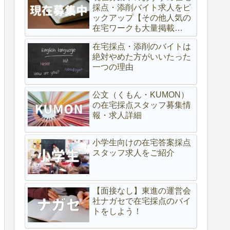
採点・添削バイト求人をピ
ックアップ【その他人気の
在宅ワークも大量掲載
中！】
在宅採点・添削のバイトは
絶対やめた方がいいたった
一つの理由
公文（くもん・KUMON）
の在宅採点スタッフ募集情
報・求人詳細
小学生向けの在宅答案採点
スタッフ求人をご紹介
【面接なし】東進の運営会
社ナガセで在宅採点のバイ
トをしよう！