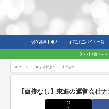
現在募集中求人
在宅採点バイト一覧
【Click】X(旧
ホーム
在宅採点バイト求人情報
【面接なし】東進の運営会社ナ
X