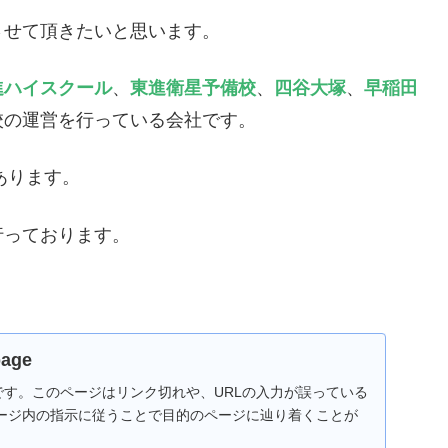
させて頂きたいと思います。
進ハイスクール
、
東進衛星予備校
、
四谷大塚
、
早稲田
校の運営を行っている会社です。
あります。
行っております。
。
page
です。このページはリンク切れや、URLの入力が誤っている
ージ内の指示に従うことで目的のページに辿り着くことが