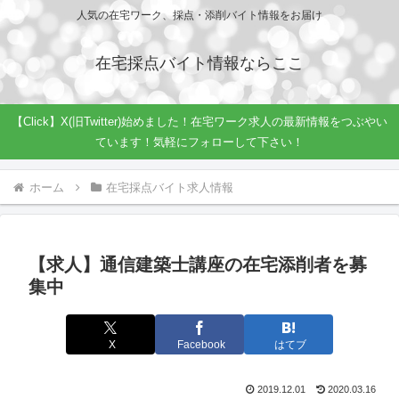
人気の在宅ワーク、採点・添削バイト情報をお届け
在宅採点バイト情報ならここ
【Click】X(旧Twitter)始めました！在宅ワーク求人の最新情報をつぶやい
ています！気軽にフォローして下さい！
ホーム
在宅採点バイト求人情報
【求人】通信建築士講座の在宅添削者を募
集中
X
Facebook
はてブ
2019.12.01
2020.03.16