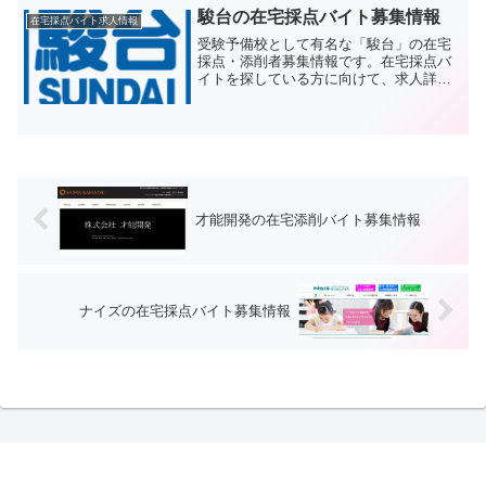
で、PC操作に慣れた方に向いています。
駿台の在宅採点バイト募集情報
在宅採点バイト求人情報
受験予備校として有名な「駿台」の在宅
採点・添削者募集情報です。在宅採点バ
イトを探している方に向けて、求人詳細
をまとめてみました。自宅でできるお仕
事を求めている方はぜひ読んでみてくだ
さい。
才能開発の在宅添削バイト募集情報
ナイズの在宅採点バイト募集情報