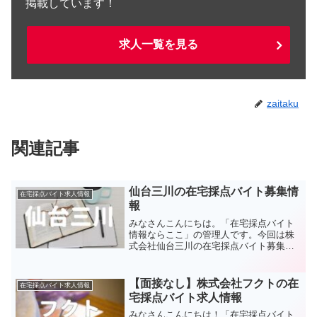
掲載しています！
求人一覧を見る
zaitaku
関連記事
仙台三川の在宅採点バイト募集情
在宅採点バイト求人情報
報
みなさんこんにちは。「在宅採点バイト
情報ならここ」の管理人です。今回は株
式会社仙台三川の在宅採点バイト募集情
報についてお伝えしたいと思います。採
点の在宅ワークを探している方はぜひ参
考にして下さい。仙台三川概要仙台三川
【面接なし】株式会社フクトの在
在宅採点バイト求人情報
は、コンピュータシステム...
宅採点バイト求人情報
みなさんこんにちは！「在宅採点バイト