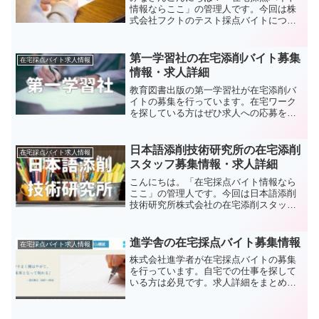
情報ならここ」の管理人です。今回は株
式会社フクトのテスト採点バイトについ
てご紹介したいと思います。フクトの採
点バイトは完全在宅のお仕事です。在宅
ワーク、リモートワーク、テレワークな
第一学習社の在宅添削バイト募集
在宅採点バイト求人情報
ど自宅でできるお仕事に興...
情報・求人詳細
教育図書出版の第一学習社が在宅添削バ
イトの募集を行っています。在宅ワーク
を探している方はぜひ求人への応募を検
討してみてください。自宅で好きな時間
に採点をして効率よく稼げます。忙しい
主婦の方におすすめです。小論文の添削
日本語添削技術研究所の在宅添削
在宅採点バイト求人情報
に興味がある方はぜひ参考に。
スタッフ募集情報・求人詳細
こんにちは。「在宅採点バイト情報なら
ここ」の管理人です。今回は日本語添削
技術研究所株式会社の在宅添削スタッフ
募集情報・求人詳細について紹介したい
と思います。テレワークやリモートワー
ク、在宅ワークなど、自宅に居ながらに
進学舎の在宅採点バイト募集情報
在宅採点バイト求人情報
して収入を得られるお仕事...
株式会社進学者が在宅採点バイトの募集
を行っています。自宅での仕事を探して
いる方は必見です。求人詳細をまとめま
したので、模擬テスト採点等の在宅ワー
クを求めている方はぜひ一読を。パソコ
ンを使ったデジタル採点のようですの