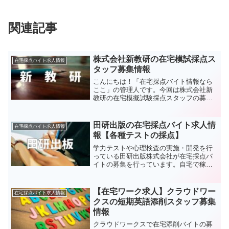
関連記事
株式会社新教研の在宅模試採点ス
在宅採点バイト求人情報
タッフ募集情報
こんにちは！「在宅採点バイト情報なら
ここ」の管理人です。今回は株式会社新
教研の在宅模擬試験採点スタッフの募集
情報についてご紹介したいと思います。
新教研の採点スタッフは自宅で自由な時
間に働けるお仕事です。リモートワーク
田研出版の在宅採点バイト求人情
在宅採点バイト求人情報
やテレワークなど、在宅ワ...
報【各種テストの採点】
学力テストや心理検査の実施・開発を行
っている田研出版株式会社が在宅採点バ
イトの募集を行っています。自宅で稼げ
る内職を探している方は必見です。この
記事で在宅ワークの求人詳細を確認し
て、応募へ備えましょう。
【在宅ワーク求人】クラウドワー
在宅採点バイト求人情報
クスの短期英語添削スタッフ募集
情報
クラウドワークスで在宅添削バイトの募