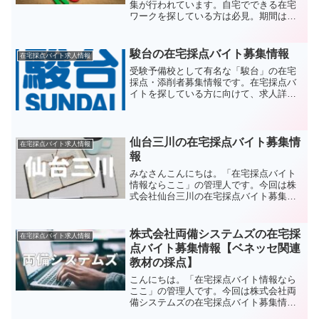
集が行われています。自宅でできる在宅
ワークを探している方は必見。期間は短
期です。仕事内容は大学受験レベルの英
語の添削。主婦や大学生の方におすすめ
の求人です。注目のデジタル採点式アル
駿台の在宅採点バイト募集情報
在宅採点バイト求人情報
バイトです。
受験予備校として有名な「駿台」の在宅
採点・添削者募集情報です。在宅採点バ
イトを探している方に向けて、求人詳細
をまとめてみました。自宅でできるお仕
事を求めている方はぜひ読んでみてくだ
さい。
仙台三川の在宅採点バイト募集情
在宅採点バイト求人情報
報
みなさんこんにちは。「在宅採点バイト
情報ならここ」の管理人です。今回は株
式会社仙台三川の在宅採点バイト募集情
報についてお伝えしたいと思います。採
点の在宅ワークを探している方はぜひ参
考にして下さい。仙台三川概要仙台三川
株式会社両備システムズの在宅採
在宅採点バイト求人情報
は、コンピュータシステム...
点バイト募集情報【ベネッセ関連
教材の採点】
こんにちは。「在宅採点バイト情報なら
ここ」の管理人です。今回は株式会社両
備システムズの在宅採点バイト募集情報
についてお伝えしたいと思います。両備