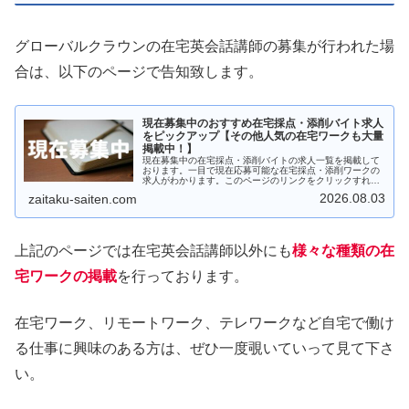
グローバルクラウンの在宅英会話講師の募集が行われた場
合は、以下のページで告知致します。
現在募集中のおすすめ在宅採点・添削バイト求人
をピックアップ【その他人気の在宅ワークも大量
掲載中！】
現在募集中の在宅採点・添削バイトの求人一覧を掲載して
おります。一目で現在応募可能な在宅採点・添削ワークの
求人がわかります。このページのリンクをクリックすれば
すぐに応募画面に行けます。自宅で収入を得られる仕事を
2026.08.03
zaitaku-saiten.com
探している主婦や大学生の方、在宅の副業を探している
方、ぜひ参考にしてみて下さい。
上記のページでは在宅英会話講師以外にも
様々な種類の在
宅ワークの掲載
を行っております。
在宅ワーク、リモートワーク、テレワークなど自宅で働け
る仕事に興味のある方は、ぜひ一度覗いていって見て下さ
い。