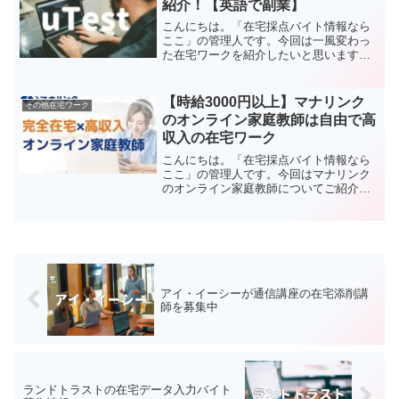
紹介！【英語で副業】
こんにちは。「在宅採点バイト情報なら
ここ」の管理人です。今回は一風変わっ
た在宅ワークを紹介したいと思います。
「uTset」というサイトをご存知でしょう
か。このサイトに登録すると在宅デバッ
グの仕事ができます。デバッグの仕事は
【時給3000円以上】マナリンク
その他在宅ワーク
皆さんご存知だと思...
のオンライン家庭教師は自由で高
収入の在宅ワーク
こんにちは。「在宅採点バイト情報なら
ここ」の管理人です。今回はマナリンク
のオンライン家庭教師についてご紹介し
たいと思います。在宅で働けるお仕事に
興味のある方は、ぜひ参考にしてみてく
ださい。マナリンクとはマナリンクと
は、株式会社NoSchoo...
アイ・イーシーが通信講座の在宅添削講
師を募集中
ランドトラストの在宅データ入力バイト