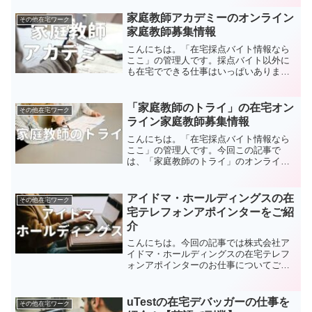
ク、テレワークなど自宅でできるお仕事
を探している方はぜひ参考にして下さ
家庭教師アカデミーのオンライン
その他在宅ワーク
い。株式会社ランドトラスト概...
家庭教師募集情報
こんにちは。「在宅採点バイト情報なら
ここ」の管理人です。採点バイト以外に
も在宅でできる仕事はいっぱいありま
す。今回は家庭教師アカデミーが募集し
ているオンライン家庭教師の仕事を紹介
したいと思います。在宅でできるお仕事
「家庭教師のトライ」の在宅オン
その他在宅ワーク
を探している方はぜひ参考に...
ライン家庭教師募集情報
こんにちは。「在宅採点バイト情報なら
ここ」の管理人です。今回この記事で
は、「家庭教師のトライ」のオンライン
家庭教師募集情報にお伝えしたいと思い
ます。在宅で働けるお仕事を探している
方は、ぜひ参考にしてみてください。家
アイドマ・ホールディングスの在
その他在宅ワーク
庭教師のトライ概要 「家庭...
宅テレフォンアポインターをご紹
介
こんにちは。今回の記事では株式会社ア
イドマ・ホールディングスの在宅テレフ
ォンアポインターのお仕事についてご紹
介したいと思います。在宅ワーク、リモ
ートワーク、テレワークなど自宅で働け
るお仕事に興味のある方はぜひ参考にし
uTestの在宅デバッガーの仕事を
その他在宅ワーク
てみてください。アイドマ...