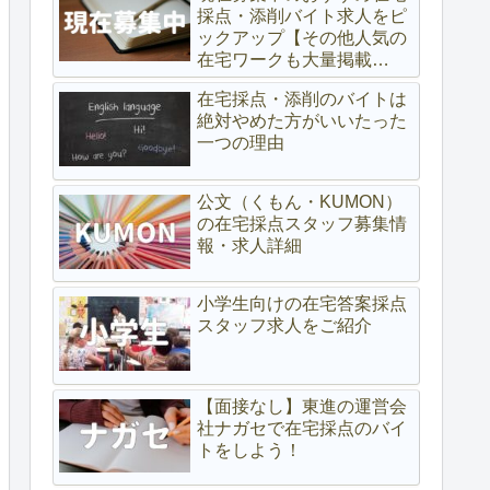
採点・添削バイト求人をピ
ックアップ【その他人気の
在宅ワークも大量掲載
中！】
在宅採点・添削のバイトは
絶対やめた方がいいたった
一つの理由
公文（くもん・KUMON）
の在宅採点スタッフ募集情
報・求人詳細
小学生向けの在宅答案採点
スタッフ求人をご紹介
【面接なし】東進の運営会
社ナガセで在宅採点のバイ
トをしよう！