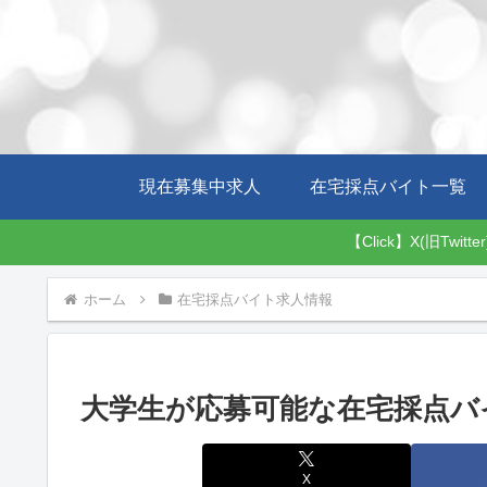
現在募集中求人
在宅採点バイト一覧
【Click】X(旧
ホーム
在宅採点バイト求人情報
大学生が応募可能な在宅採点バ
X