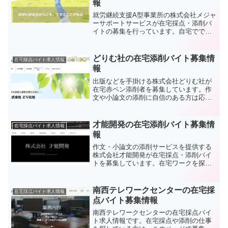
報
就労継続支援A型事業所の株式会社メジャ
ーサポートサービスが在宅採点・添削バ
イトの募集を行っています。自宅ででき
る仕事を探してる方はチェックしてみて
下さい。パソコンを使った完全在宅ワー
クです。
どりむ社の在宅添削バイト募集情
在宅採点バイト求人情報
報
出版などを手掛ける株式会社どりむ社が
在宅赤ペン添削者を募集しています。作
文や小論文の添削に自信のある方は応募
を検討してみてはいかがでしょうか。自
宅での採点ワークを探している方は必見
です。大阪近郊にお住い方向けの在宅添
才能開発の在宅添削バイト募集情
在宅採点バイト求人情報
削バイト求人です。
報
作文・小論文の添削サービスを提供する
株式会社才能開発が在宅採点・添削バイ
トを募集しています。在宅ワークを探し
ている方は要チェックです。パソコン不
要の業務です。内職、副業など自宅で稼
げる仕事を探している方は必見。神奈川
南西テレワークセンターの在宅採
在宅採点バイト求人情報
近郊にお住いの方向けです。
点バイト募集情報
南西テレワークセンターの在宅採点バイ
ト求人情報です。在宅採点や添削の仕事