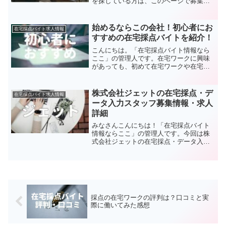
を探している方は、このページで募集情
報を確認しましょう。自宅での柔軟な働
き方を求めている方は必見です。デジタ
ル採点ですので、パソコン操作に慣れた
始めるならこの会社！初心者にお
在宅採点バイト求人情報
方が求められます。
すすめの在宅採点バイトを紹介！
こんにちは。「在宅採点バイト情報なら
ここ」の管理人です。在宅ワークに興味
があっても、初めて在宅ワークや在宅採
点バイトをする方の中には、自分にちゃ
んと務まるか不安を覚える方も少なくな
いと思います。そんな方のために、今回
株式会社ジェットの在宅採点・デ
在宅採点バイト求人情報
の記事では「初心者におす...
ータ入力スタッフ募集情報・求人
詳細
みなさんこんにちは！「在宅採点バイト
情報ならここ」の管理人です。今回は株
式会社ジェットの在宅採点・データ入力
スタッフの募集情報・求人詳細について
ご紹介したいと思います。ジェットの採
点・データ入力スタッフは在宅か出社か
選べますが、今回は在宅の...
採点の在宅ワークの評判は？口コミと実
際に働いてみた感想