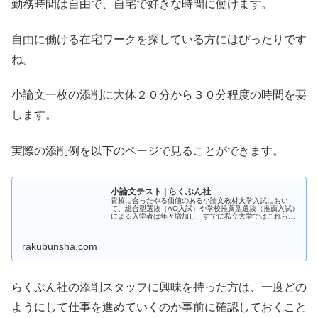
勤務時間は自由で、自宅で好きな時間に働けます。
自由に働ける在宅ワークを探している方にはぴったりです
ね。
小論文一枚の添削に大体２０分から３０分程度の時間を要
します。
実際の添削例を以下のページで見ることができます。
小論文テスト | らくぶん社
貴校に合ったやる価値のある小論文教材大学入試におい
て、総合型選抜（AO入試）や学校推薦型選抜（推薦入試）
による入学者は年々増加し、すでに私立大学ではこれら入
試での入学者が半数を超えています。それにともない、入
試において小論文を課す大学・短期...
rakubunsha.com
らくぶん社の添削スタッフに興味を持った方は、一度どの
ようにして仕事を進めていくのか事前に確認しておくこと